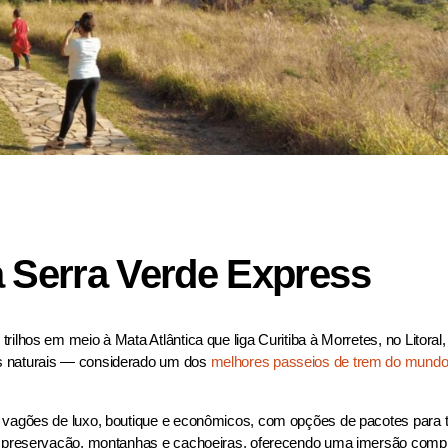
a Serra Verde Express
rilhos em meio à Mata Atlântica que liga Curitiba à Morretes, no Litoral
as naturais — considerado um dos
melhores passeios de trem do mund
e vagões de luxo, boutique e econômicos, com opções de pacotes para 
 de preservação, montanhas e cachoeiras, oferecendo uma imersão comp