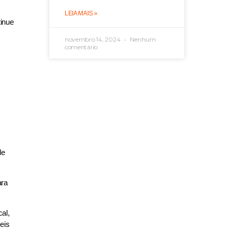
LEIA MAIS »
tinue
novembro 14, 2024
Nenhum
comentário
de
ara
al,
eis