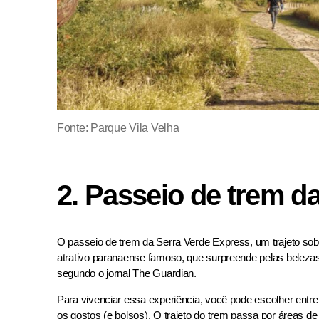
Fonte:
Parque Vila Velha
2. Passeio de trem d
O passeio de trem da Serra Verde Express, um trajeto sob t
atrativo paranaense famoso, que surpreende pelas belez
segundo o jornal The Guardian.
Para vivenciar essa experiência, você pode escolher entr
os gostos (e bolsos). O trajeto do trem passa por áreas