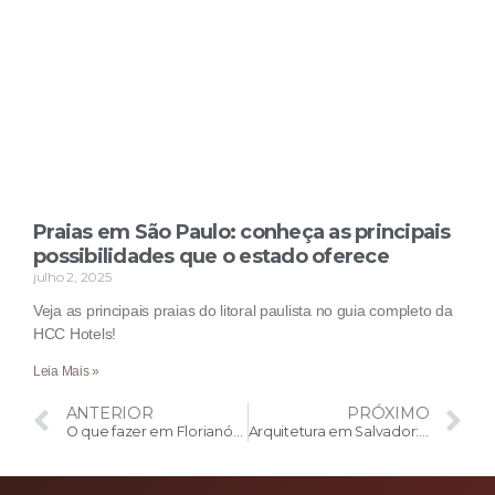
Praias em São Paulo: conheça as principais
possibilidades que o estado oferece
julho 2, 2025
Veja as principais praias do litoral paulista no guia completo da
HCC Hotels!
Leia Mais »
ANTERIOR
PRÓXIMO
O que fazer em Florianópolis com chuva: 8 dicas para você curtir o dia
Arquitetura em Salvador: Um roteiro arquitetônico pela história da cidade