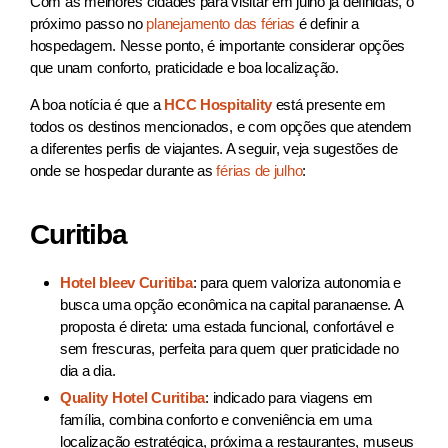
Com as melhores cidades para visitar em julho já definidas, o
próximo passo no
planejamento das férias
é definir a
hospedagem. Nesse ponto, é importante considerar opções
que unam conforto, praticidade e boa localização.
A boa notícia é que a
HCC Hospitality
está presente em
todos os destinos mencionados, e com opções que atendem
a diferentes perfis de viajantes. A seguir, veja sugestões de
onde se hospedar durante as
férias de julho
:
Curitiba
Hotel bleev Curitiba
: para quem valoriza autonomia e
busca uma opção econômica na capital paranaense. A
proposta é direta: uma estada funcional, confortável e
sem frescuras, perfeita para quem quer praticidade no
dia a dia.
Quality Hotel Curitiba
: indicado para viagens em
família, combina conforto e conveniência em uma
localização estratégica, próxima a restaurantes, museus