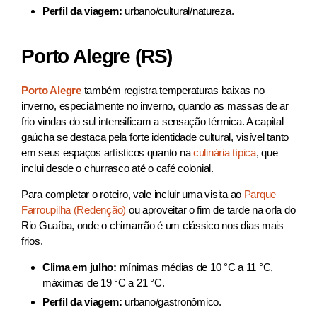
Perfil da viagem:
urbano/cultural/natureza.
Porto Alegre (RS)
Porto Alegre
também registra temperaturas baixas no
inverno, especialmente no inverno, quando as massas de ar
frio vindas do sul intensificam a sensação térmica. A capital
gaúcha se destaca pela forte identidade cultural, visível tanto
em seus espaços artísticos quanto na
culinária típica
, que
inclui desde o churrasco até o café colonial.
Para completar o roteiro, vale incluir uma visita ao
Parque
Farroupilha (Redenção)
ou aproveitar o fim de tarde na orla do
Rio Guaíba, onde o chimarrão é um clássico nos dias mais
frios.
Clima em julho:
mínimas médias de 10 °C a 11 °C,
máximas de 19 °C a 21 °C.
Perfil da viagem:
urbano/gastronômico.