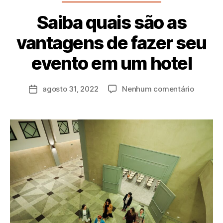
Saiba quais são as
vantagens de fazer seu
P
evento em um hotel
o
r
a
agosto 31, 2022
Nenhum comentário
d
m
in