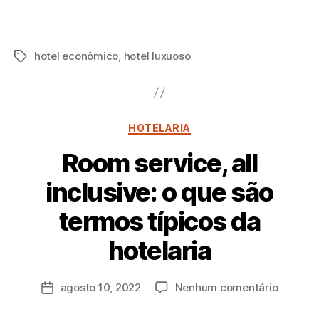
hotel econômico
,
hotel luxuoso
HOTELARIA
Room service, all
inclusive: o que são
termos típicos da
P
hotelaria
o
r
a
agosto 10, 2022
Nenhum comentário
d
m