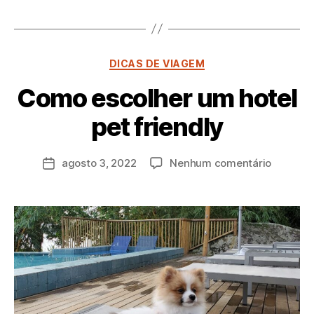
DICAS DE VIAGEM
Como escolher um hotel
P
pet friendly
o
r
a
agosto 3, 2022
Nenhum comentário
d
m
in