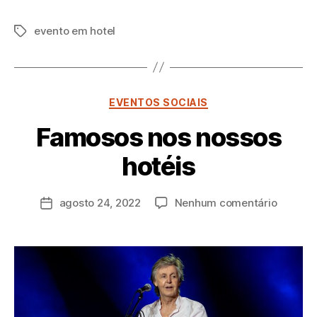
evento em hotel
EVENTOS SOCIAIS
Famosos nos nossos
P
hotéis
o
r
a
agosto 24, 2022
Nenhum comentário
d
m
in