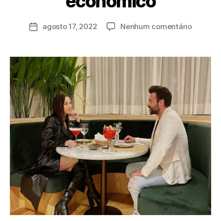
econômico
r
a
agosto 17, 2022
Nenhum comentário
d
m
in