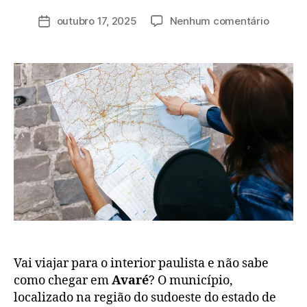
a
outubro 17, 2025
Nenhum comentário
d
m
in
Vai viajar para o interior paulista e não sabe
como chegar em
Avaré
? O município,
localizado na região do sudoeste do estado de