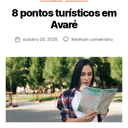
8 pontos turísticos em
P
Avaré
o
r
a
outubro 20, 2025
Nenhum comentário
d
m
in