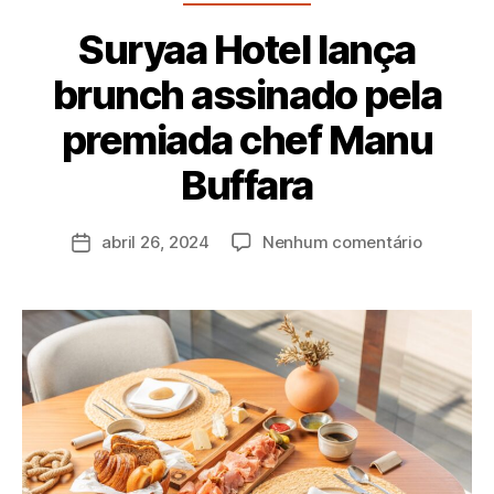
Suryaa Hotel lança
brunch assinado pela
premiada chef Manu
P
Buffara
o
r
a
abril 26, 2024
Nenhum comentário
d
m
in