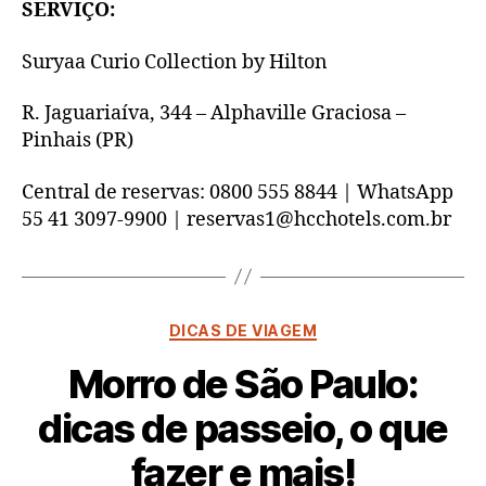
SERVIÇO:
Suryaa Curio Collection by Hilton
R. Jaguariaíva, 344 – Alphaville Graciosa –
Pinhais (PR)
Central de reservas: 0800 555 8844 | WhatsApp
55 41 3097-9900 | reservas1@hcchotels.com.br
DICAS DE VIAGEM
Morro de São Paulo:
dicas de passeio, o que
P
fazer e mais!
o