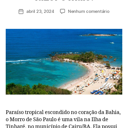
r
a
abril 23, 2024
Nenhum comentário
d
m
in
Paraíso tropical escondido no coração da Bahia,
o Morro de São Paulo é uma vila na Ilha de
Tinharé, no município de Cairu/BA. Ela possui