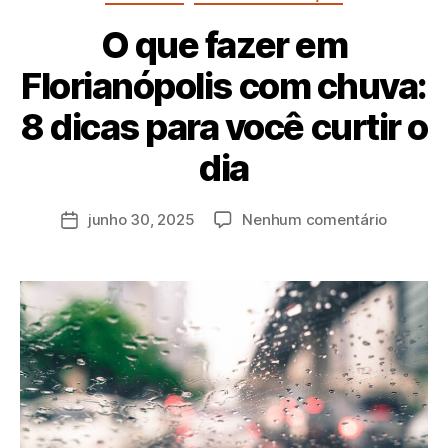
O que fazer em
Florianópolis com chuva:
8 dicas para você curtir o
P
dia
o
r
a
junho 30, 2025
Nenhum comentário
d
m
in