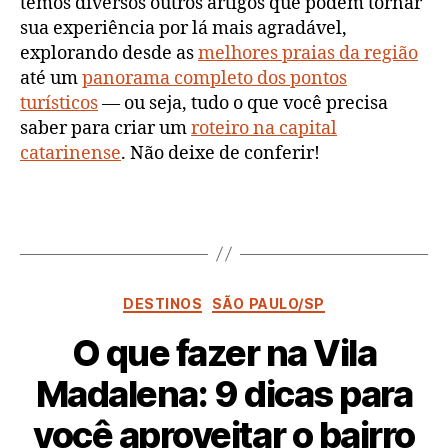
temos diversos outros artigos que podem tornar
sua experiência por lá mais agradável,
explorando desde as
melhores praias da região
até um
panorama completo dos pontos
turísticos
— ou seja, tudo o que você precisa
saber para criar um
roteiro na capital
catarinense
. Não deixe de conferir!
DESTINOS
SÃO PAULO/SP
O que fazer na Vila
Madalena: 9 dicas para
P
você aproveitar o bairro
o