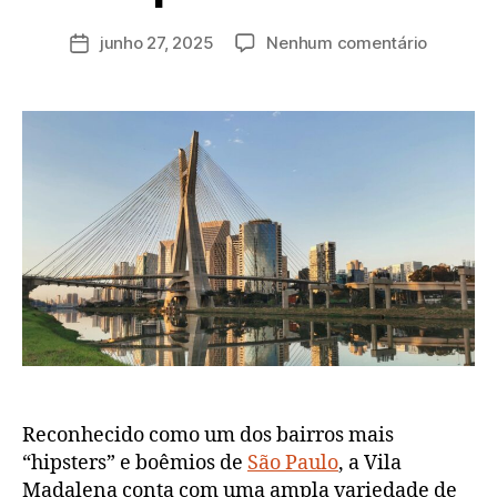
r
a
junho 27, 2025
Nenhum comentário
d
m
in
Reconhecido como um dos bairros mais
“hipsters” e boêmios de
São Paulo
, a Vila
Madalena conta com uma ampla variedade de