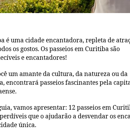
ba é uma cidade encantadora, repleta de atra
odos os gostos. Os passeios em Curitiba são
ecíveis e encantadores!
ocê um amante da cultura, da natureza ou da
ia, encontrará passeios fascinantes pela capit
aense.
guia, vamos apresentar: 12 passeios em Curit
perdíveis que o ajudarão a desvendar os enc
cidade única.