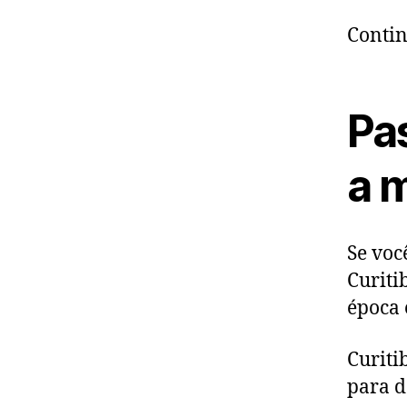
Contin
Pas
a 
Se voc
Curiti
época 
Curiti
para d