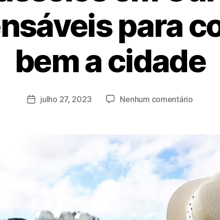
ensáveis para c
bem a cidade
P
o
r
a
julho 27, 2023
Nenhum comentário
d
m
in