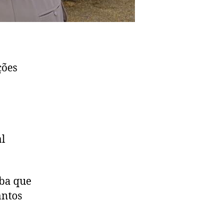
ções
al
iba que
antos