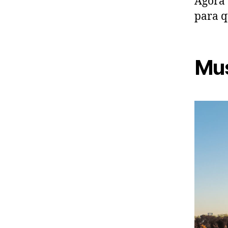
Agora 
para q
Mus