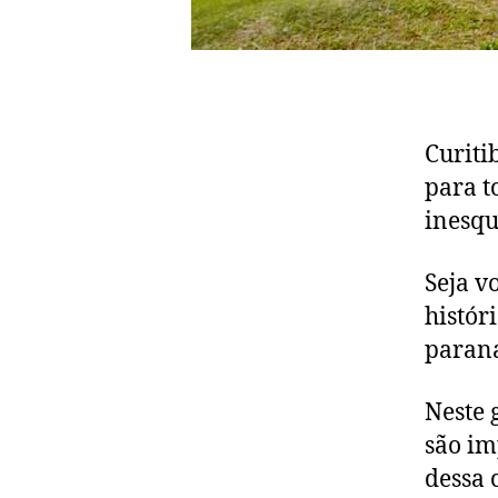
Curiti
para t
inesqu
Seja v
histór
paran
Neste 
são im
dessa 