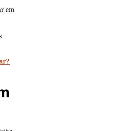
ar em
s
tar?
em