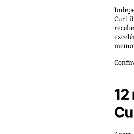
Indepe
Curiti
recebe
excelê
memor
Confi
12
Cur