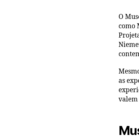
O Muse
como M
Projet
Niemey
conte
Mesmo 
as exp
experi
valem 
Mus