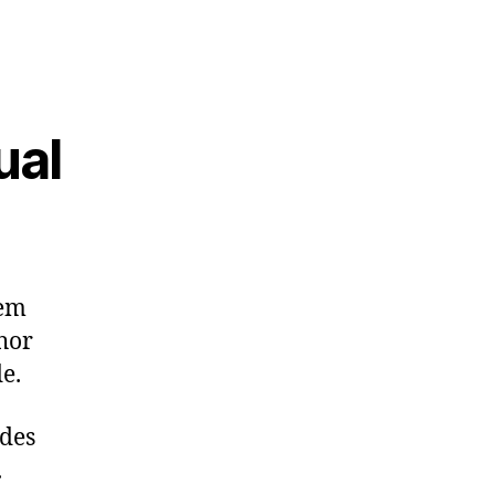
ual
 em
hor
e.
ades
.