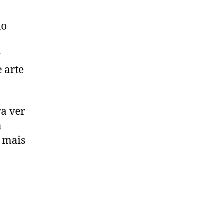
do
r
 arte
a ver
a
e mais