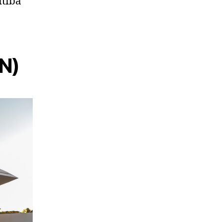
itiba
N)