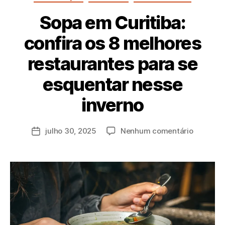
Sopa em Curitiba:
confira os 8 melhores
restaurantes para se
esquentar nesse
P
inverno
o
r
a
julho 30, 2025
Nenhum comentário
d
m
in