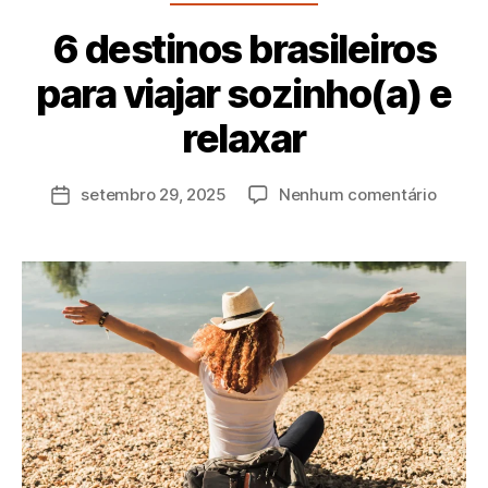
6 destinos brasileiros
para viajar sozinho(a) e
P
relaxar
o
r
a
setembro 29, 2025
Nenhum comentário
d
m
in