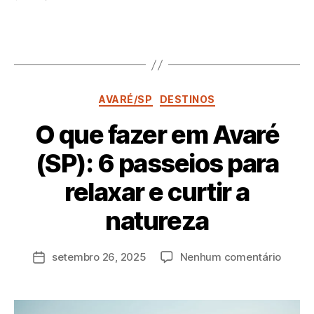
AVARÉ/SP
DESTINOS
O que fazer em Avaré
(SP): 6 passeios para
relaxar e curtir a
P
natureza
o
r
a
setembro 26, 2025
Nenhum comentário
d
m
in